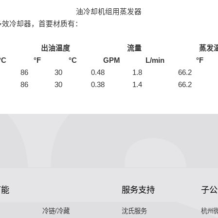
油冷却机组用蒸发器
多效冷却器，首要材质有：
出油温度
流量
蒸发
°C
°F
°C
GPM
L/min
°F
86
30
0.48
1.8
66.2
86
30
0.38
1.4
66.2
节能
服务支持
子公
冷链/冷藏
沈氏服务
杭州